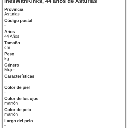
InesWithKinks, 44 años de Asturias
Provincia
Asturias
Código postal
-
Años
44 Años
Tamaño
cm
Peso
kg
Género
Mujer
Características
-
Color de piel
-
Color de los ojos
marrón
Color de pelo
marrón
Largo del pelo
-