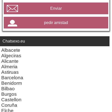
Enviar
pedir amistad
Chatsexo.eu
Albacete
Algeciras
Alicante
Almeria
Astiruas
Barcelona
Benidorm
Bilbao
Burgos
Castellon
Coruña
Elche