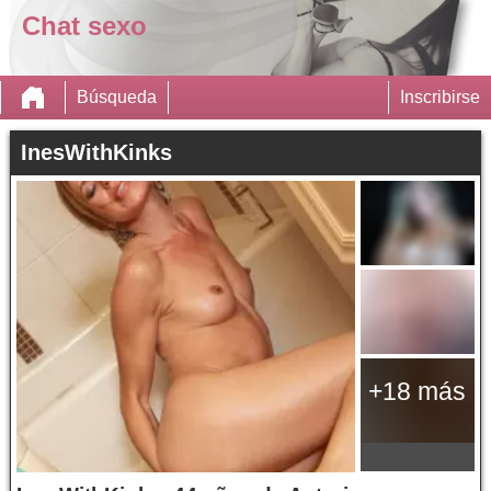
Chat sexo
Búsqueda
Inscribirse
InesWithKinks
+18 más