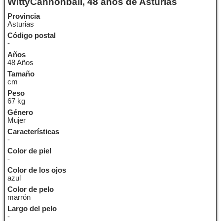
WittyCannonball, 48 años de Asturias
Provincia
Asturias
Código postal
-
Años
48 Años
Tamaño
cm
Peso
67 kg
Género
Mujer
Características
-
Color de piel
-
Color de los ojos
azul
Color de pelo
marrón
Largo del pelo
-