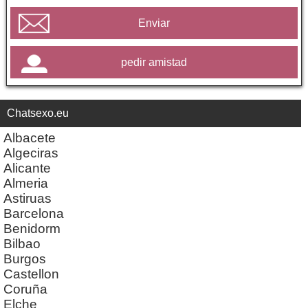
Enviar
pedir amistad
Chatsexo.eu
Albacete
Algeciras
Alicante
Almeria
Astiruas
Barcelona
Benidorm
Bilbao
Burgos
Castellon
Coruña
Elche