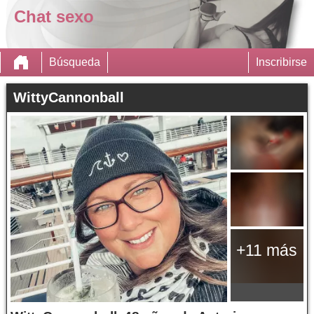
Chat sexo
Búsqueda
Inscribirse
WittyCannonball
+11 más