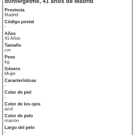
d0nt4rgetme, 41 años de Madrid
Provincia
Madrid
Código postal
-
Años
41 Años
Tamaño
cm
Peso
kg
Género
Mujer
Características
-
Color de piel
-
Color de los ojos
azul
Color de pelo
marrón
Largo del pelo
-