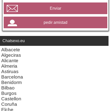
Enviar
pedir amistad
Chatsexo.eu
Albacete
Algeciras
Alicante
Almeria
Astiruas
Barcelona
Benidorm
Bilbao
Burgos
Castellon
Coruña
Elche