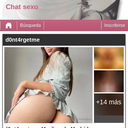
Chat sexo
Búsqueda
Inscribirse
d0nt4rgetme
+14 más